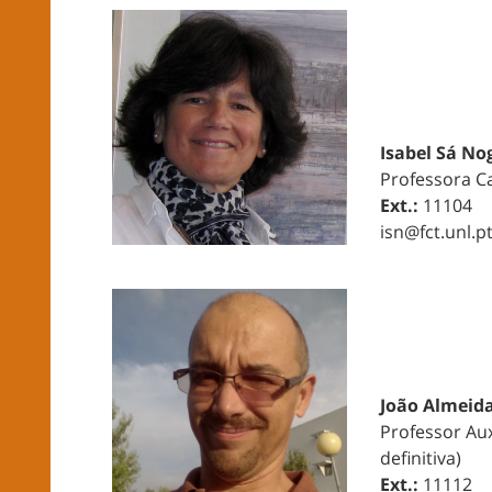
Isabel Sá No
Professora C
Ext.:
11104
isn@fct.unl.p
João Almeid
Professor Aux
definitiva)
Ext.:
11112