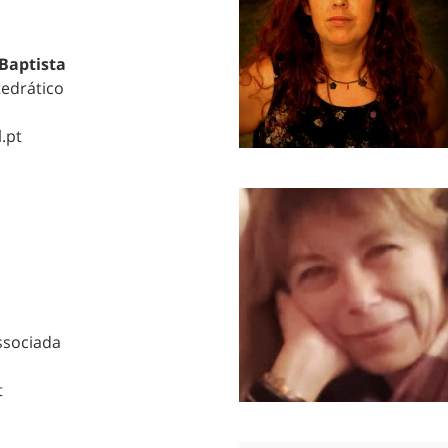
Baptista
tedrático
.pt
ssociada
t