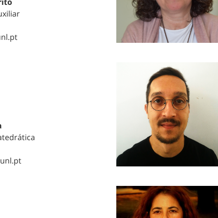
rito
xiliar
nl.pt
a
atedrática
unl.pt