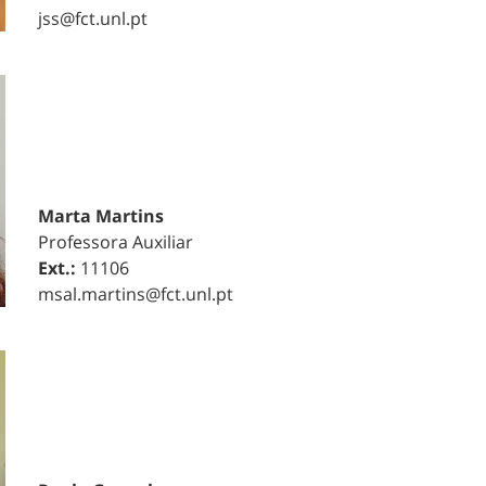
jss@fct.unl.pt
Marta Martins
Professora Auxiliar
Ext.:
11106
msal.martins@fct.unl.pt