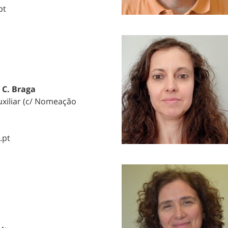
pt
 C. Braga
uxiliar (c/ Nomeação
.pt