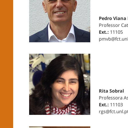
Pedro Viana 
Professor Ca
Ext.:
11105
pmvb@fct.unl
Rita Sobral
Professora A
Ext.:
11103
rgs@fct.unl.p