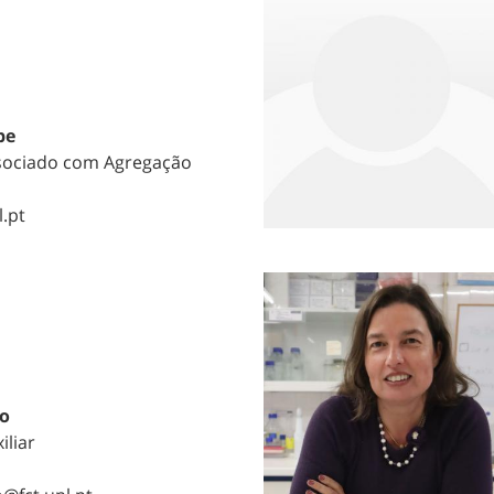
pe
sociado com Agregação
l.pt
to
iliar