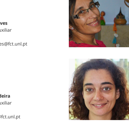
lves
xiliar
es@fct.unl.pt
deira
xiliar
ct.unl.pt