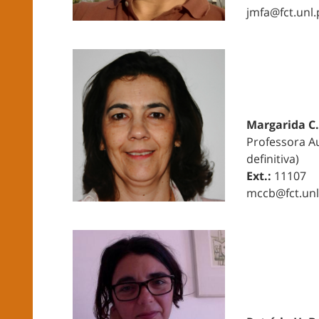
jmfa@fct.unl.
Margarida C.
Professora A
definitiva)
Ext.:
11107
mccb@fct.unl