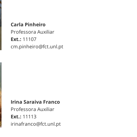
Carla Pinheiro
Professora Auxiliar
Ext.:
11107
cm.pinheiro@fct.unl.pt
Irina Saraiva Franco
Professora Auxiliar
Ext.:
11113
irinafranco@fct.unl.pt