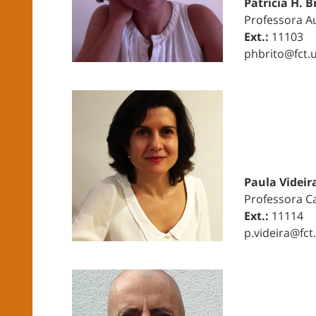
Patrícia H. B
Professora Au
Ext.:
11103
phbrito@fct.u
Paula Videir
Professora C
Ext.:
11114
p.videira@fct.