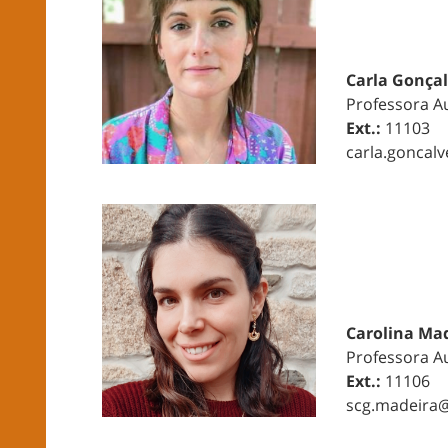
Carla Gonça
Professora Au
Ext.:
11103
carla.goncalv
Carolina Ma
Professora Au
Ext.:
11106
scg.madeira@f