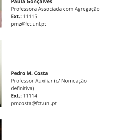
Paula Gonçalves
Professora Associada com Agregação
Ext.:
11115
pmz@fct.unl.pt
Pedro M. Costa
Professor Auxiliar (c/ Nomeação
definitiva)
Ext.:
11114
pmcosta@fct.unl.pt