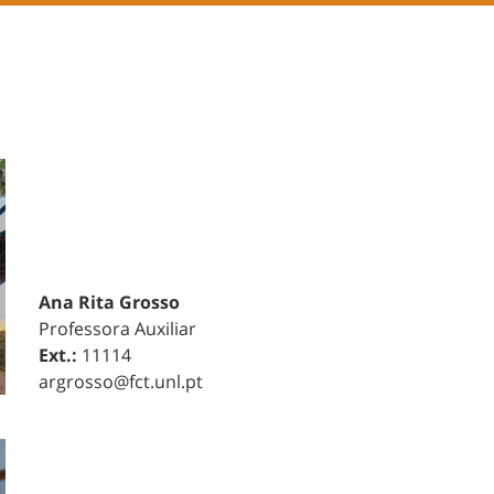
Ana Rita Grosso
Professora Auxiliar
Ext.:
11114
argrosso@fct.unl.pt