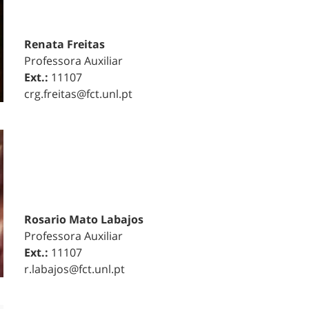
Renata Freitas
Professora Auxiliar
Ext.:
11107
crg.freitas@fct.unl.pt
Rosario Mato Labajos
Professora Auxiliar
Ext.:
11107
r.labajos@fct.unl.pt