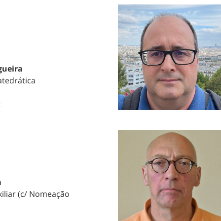
gueira
atedrática
t
a
iliar (c/ Nomeação