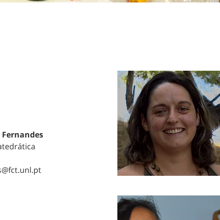
. Fernandes
atedrática
@fct.unl.pt