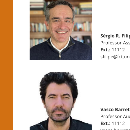
Sérgio R. Fili
Professor As
Ext.:
11112
sfilipe@fct.un
Vasco Barre
Professor Aux
Ext.:
11112