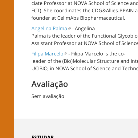
ciate
Professor
at
NOVA
School
of
Science
an
FCT).
She
coordinates
the
CDG&Allies-PPAIN
a
founder
at
CellmAbs
Biopharmaceutical
.
Angelina Palma
-
Angelina
Palma
is
the
leader
of
the
Functional
Glycobio
Assistant
Professor
at
NOVA
School
of
Scienc
Filipa Marcelo
-
Filipa Marcelo
is
the
co-
leader
of
the
(
Bio
)Molecular
Structure
and
Int
UCIBIO, in NOVA
School
of
Science
and
Techno
Avaliação
Sem avaliação
ESTUDAR