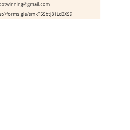
ycotwinning@gmail.com
s://forms.gle/smkT5SbtJ81Ld3XS9