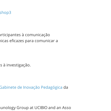
kshop3
articipantes à comunicação
cnicas eficazes para comunicar a
s à investigação.
Gabinete de Inovação Pedagógica
da
unology
Group
at
UCIBIO
and
an
Asso