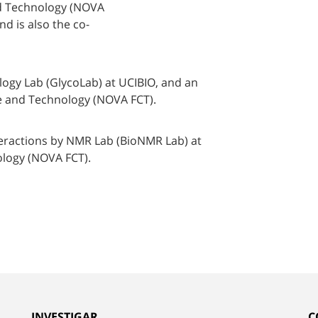
d
Technology (NOVA
nd
is
also
the
co-
logy
Lab
(GlycoLab)
at
UCIBIO,
and
an
e
and
Technology (NOVA FCT).
eractions
by
NMR
Lab
(
BioNMR
Lab
)
at
logy (NOVA FCT).
INVESTIGAR
C